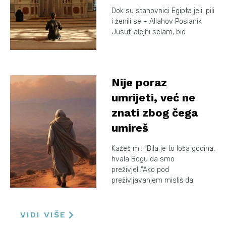
Dok su stanovnici Egipta jeli, pili
i ženili se – Allahov Poslanik
Jusuf, alejhi selam, bio
Nije poraz
umrijeti, već ne
znati zbog čega
umireš
Kažeš mi: “Bila je to loša godina,
hvala Bogu da smo
preživjeli.”Ako pod
preživljavanjem misliš da
VIDI VIŠE