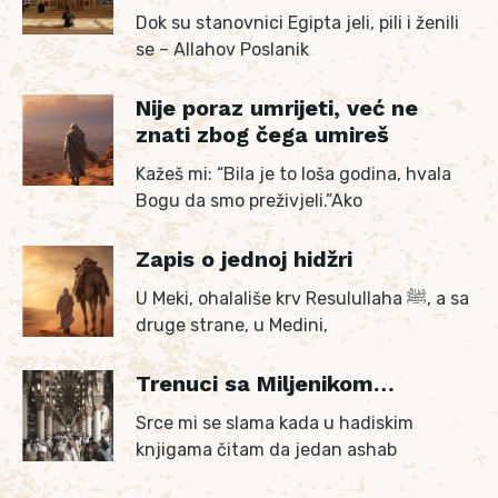
Dok su stanovnici Egipta jeli, pili i ženili
se – Allahov Poslanik
Nije poraz umrijeti, već ne
znati zbog čega umireš
Kažeš mi: “Bila je to loša godina, hvala
Bogu da smo preživjeli.”Ako
Zapis o jednoj hidžri
U Meki, ohalališe krv Resulullaha ﷺ, a sa
druge strane, u Medini,
Trenuci sa Miljenikom…
Srce mi se slama kada u hadiskim
knjigama čitam da jedan ashab