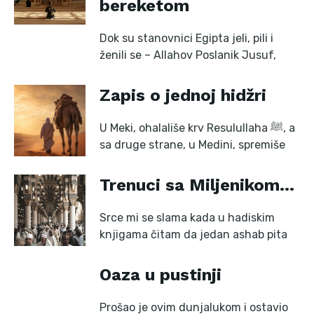
bereketom
Dok su stanovnici Egipta jeli, pili i
ženili se – Allahov Poslanik Jusuf,
Zapis o jednoj hidžri
U Meki, ohalališe krv Resulullaha ﷺ, a
sa druge strane, u Medini, spremiše
Trenuci sa Miljenikom…
Srce mi se slama kada u hadiskim
knjigama čitam da jedan ashab pita
Oaza u pustinji
Prošao je ovim dunjalukom i ostavio