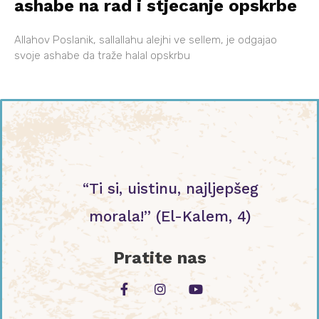
ashabe na rad i stjecanje opskrbe
Allahov Poslanik, sallallahu alejhi ve sellem, je odgajao
svoje ashabe da traže halal opskrbu
“Ti si, uistinu, najljepšeg
morala!” (El-Kalem, 4)
Pratite nas