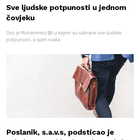
Sve ljudske potpunosti u jednom
čovjeku
Ovo je Muhammed ﷺ u kojem su sabrane sve ljudske
potpunosti, a opet svaka
Poslanik, s.a.v.s, podsticao je