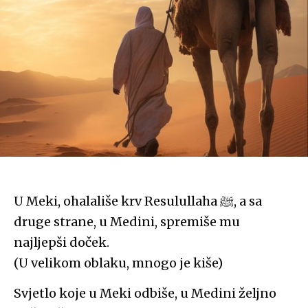
U Meki, ohalališe krv Resulullaha ﷺ, a sa
druge strane, u Medini, spremiše mu
najljepši doček.
(U velikom oblaku, mnogo je kiše)
Svjetlo koje u Meki odbiše, u Medini željno