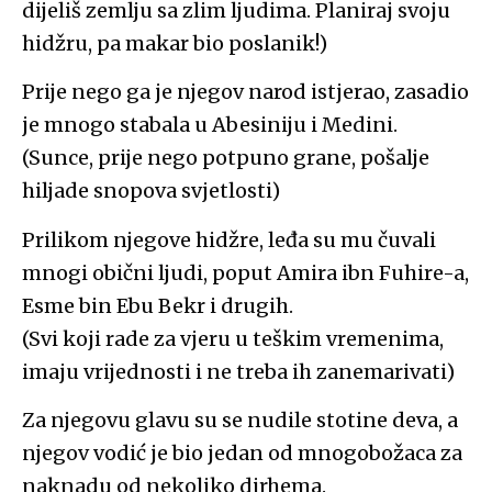
dijeliš zemlju sa zlim ljudima. Planiraj svoju
hidžru, pa makar bio poslanik!)
Prije nego ga je njegov narod istjerao, zasadio
je mnogo stabala u Abesiniju i Medini.
(Sunce, prije nego potpuno grane, pošalje
hiljade snopova svjetlosti)
Prilikom njegove hidžre, leđa su mu čuvali
mnogi obični ljudi, poput Amira ibn Fuhire-a,
Esme bin Ebu Bekr i drugih.
(Svi koji rade za vjeru u teškim vremenima,
imaju vrijednosti i ne treba ih zanemarivati)
Za njegovu glavu su se nudile stotine deva, a
njegov vodić je bio jedan od mnogobožaca za
naknadu od nekoliko dirhema.