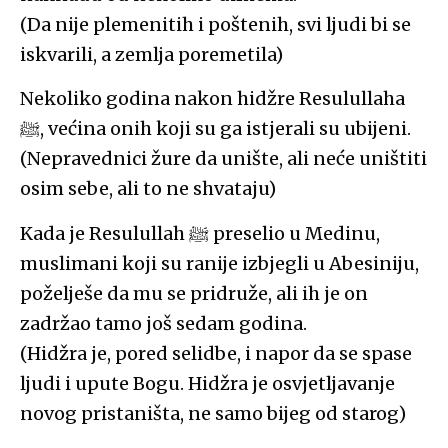
(Da nije plemenitih i poštenih, svi ljudi bi se
iskvarili, a zemlja poremetila)
Nekoliko godina nakon hidžre Resulullaha
ﷺ, većina onih koji su ga istjerali su ubijeni.
(Nepravednici žure da unište, ali neće uništiti
osim sebe, ali to ne shvataju)
Kada je Resulullah ﷺ preselio u Medinu,
muslimani koji su ranije izbjegli u Abesiniju,
poželješe da mu se pridruže, ali ih je on
zadržao tamo još sedam godina.
(Hidžra je, pored selidbe, i napor da se spase
ljudi i upute Bogu. Hidžra je osvjetljavanje
novog pristaništa, ne samo bijeg od starog)