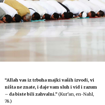
“Allah vas iz trbuha majki vaših izvodi, vi
ništa ne znate, i daje vam sluh i vid i razum
– da biste bili zahvalni.”
(Kur’an, en-Nahl,
78.)