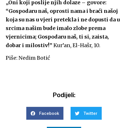
„Oni koji poslije njih dolaze – govore:
“Gospodaru naš, oprosti nama i braći našoj
koja su nas u vjeri pretekla i ne dopusti da u
srcima našim bude imalo zlobe prema
vjernicima; Gospodaru naš, ti si, zaista,
dobar i milostiv!”
Kur’an, El-Hašr, 10.
Piše: Nedim Botić
Podijeli:
Facebook
Twitter