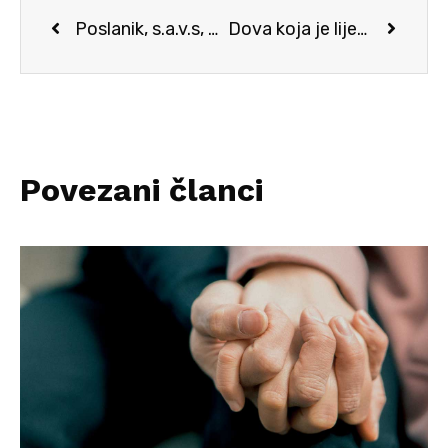
Poslanik, s.a.v.s, podsticao je ashabe na rad i stjecanje opskrbe
Dova koja je lijek za zavist i ljubomoru
Povezani članci