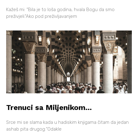
Kažeš mi: “Bila je to loša godina, hvala Bogu da smo
preživjeli.”Ako pod preživljavanjem
Trenuci sa Miljenikom…
Srce mi se slama kada u hadiskim knjigama čitam da jedan
ashab pita drugog:“Odakle