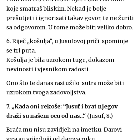
koje smatraš bliskim. Nekad je bolje
prešutjeti i ignorisati takav govor, te ne žuriti
sa odgovorom. U tome može biti veliko dobro.
6. Riječ „košulja“, u Jusufovoj priči, spominje
se tri puta.
Košulja je bila uzrokom tuge, dokazom
nevinosti i vjesnikom radosti.
Ono što te danas rastužilo, sutra može biti
uzrokom tvoga zadovoljstva.
7.
„Kada oni rekoše: “Jusuf i brat njegov
draži su našem ocu od nas…“
(Jusuf, 8.)
Braća mu nisu zavidjeli na imetku. Darovi
srca su vrijedniji od darova ruku.