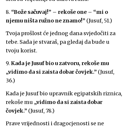
8.
“Bože sačuvaj!” – rekoše one – “mi o
njemu ništa ružno ne znamo!”
(Jusuf, 51.)
Tvoja prošlost će jednog dana svjedočiti za
tebe. Sada je stvaraš, pa gledaj da bude u
tvoju korist.
9.
Kada je Jusuf bio u zatvoru, rekoše mu
„vidimo da si zaista dobar čovjek.”
(Jusuf,
36.)
Kada je Jusuf bio upravnik egipatskih riznica,
rekoše mu
„vidimo da si zaista dobar
čovjek.”
(Jusuf, 78.)
Prave vrijednosti i dragocjenosti se ne