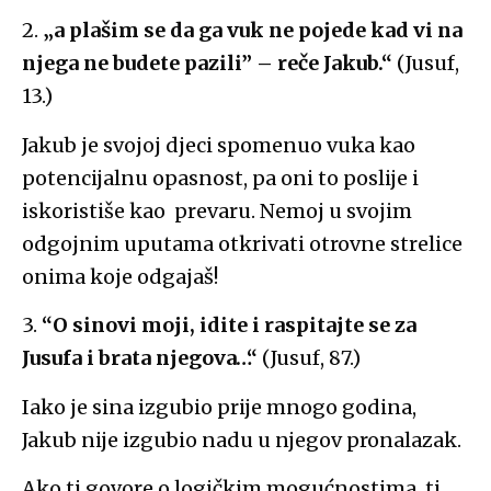
2.
„a plašim se da ga vuk ne pojede kad vi na
njega ne budete pazili” – reče Jakub.“
(Jusuf,
13.)
Jakub je svojoj djeci spomenuo vuka kao
potencijalnu opasnost, pa oni to poslije i
iskoristiše kao prevaru. Nemoj u svojim
odgojnim uputama otkrivati otrovne strelice
onima koje odgajaš!
3.
“O sinovi moji, idite i raspitajte se za
Jusufa i brata njegova…“
(Jusuf, 87.)
Iako je sina izgubio prije mnogo godina,
Jakub nije izgubio nadu u njegov pronalazak.
Ako ti govore o logičkim mogućnostima, ti