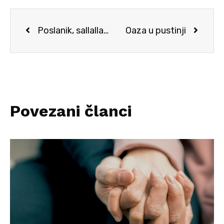
Poslanik, sallallahu alejhi ve sellem, je volio optimizam
Oaza u pustinji
Povezani članci