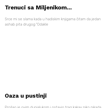
Trenuci sa Miljenikom…
Srce mi se slama kada u hadiskim knjigama čitam da jedan
ashab pita drugog:“Odakle
Oaza u pustinji
Prošao je ovim dunjalukom i ostavio trag kakav niko nikada