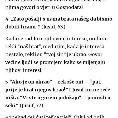
njima govori o vjeri u Gospodara!
4.
„Zato pošalji s nama brata našeg da bismo
dobili hranu…”
(Jusuf, 63.)
Kada se radilo o njihovom interesu, onda su
rekli “naš brat”, međutim, kada je interesa
nestalo, rekli su “tvoj sin” je ukrao. Govor
većine ljudi se promijeni kako se mijenjaju
njihovi interesi.
5.
“Ako je on ukrao” – rekoše oni – “pa i
prije je brat njegov krao!” I Jusuf im ne reče
ništa. “Vi ste u gorem položaju” – pomisli u
sebi.“
(Jusuf, 77.)
Ponekad ćeš čuti teške riječi. Čak i od onih