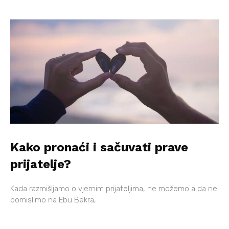
Kako pronaći i sačuvati prave
prijatelje?
Kada razmišljamo o vjernim prijateljima, ne možemo a da ne
pomislimo na Ebu Bekra,