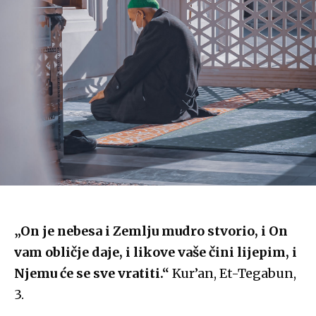
„On je nebesa i Zemlju mudro
stvorio
, i On
vam obličje daje, i likove vaše čini lijepim, i
Njemu će se sve vratiti.“
Kur’an, Et-Tegabun,
3.