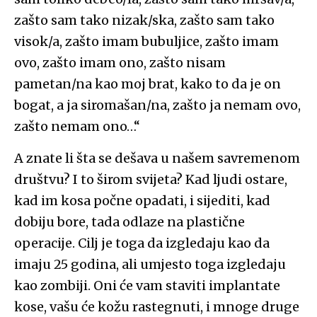
zašto sam tako nizak/ska, zašto sam tako
visok/a, zašto imam bubuljice, zašto imam
ovo, zašto imam ono, zašto nisam
pametan/na kao moj brat, kako to da je on
bogat, a ja siromašan/na, zašto ja nemam ovo,
zašto nemam ono…“
A znate li šta se dešava u našem savremenom
društvu? I to širom svijeta? Kad ljudi ostare,
kad im kosa počne opadati, i sijediti, kad
dobiju bore, tada odlaze na plastične
operacije. Cilj je toga da izgledaju kao da
imaju 25 godina, ali umjesto toga izgledaju
kao zombiji. Oni će vam staviti implantate
kose, vašu će kožu rastegnuti, i mnoge druge