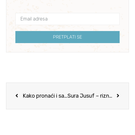
PRETPLATI SE
Kako pronaći i sačuvati prave prijatelje?
Sura Jusuf – riznica najljepših poruka