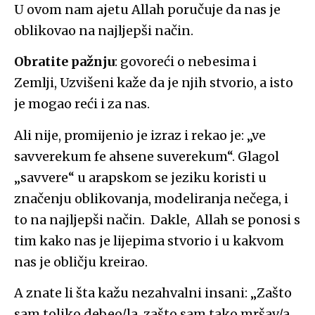
U ovom nam ajetu Allah poručuje da nas je
oblikovao na najljepši način.
Obratite pažnju
: govoreći o nebesima i
Zemlji, Uzvišeni kaže da je njih stvorio, a isto
je mogao reći i za nas.
Ali nije, promijenio je izraz i rekao je: „ve
savverekum fe ahsene suverekum“. Glagol
„savvere“ u arapskom se jeziku koristi u
značenju oblikovanja, modeliranja nečega, i
to na najljepši način. Dakle, Allah se ponosi s
tim kako nas je lijepima stvorio i u kakvom
nas je obličju kreirao.
A znate li šta kažu nezahvalni insani: „Zašto
sam toliko debeo/la, zašto sam tako mršav/a,