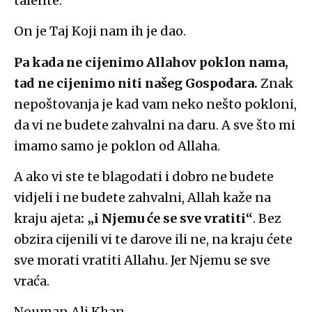
talente.
On je Taj Koji nam ih je dao.
Pa kada ne cijenimo Allahov poklon nama,
tad ne cijenimo niti našeg Gospodara.
Znak
nepoštovanja je kad vam neko nešto pokloni,
da vi ne budete zahvalni na daru. A sve što mi
imamo samo je poklon od Allaha.
A ako vi ste te blagodati i dobro ne budete
vidjeli i ne budete zahvalni, Allah kaže na
kraju ajeta
: „i Njemu će se sve vratiti“
. Bez
obzira cijenili vi te darove ili ne, na kraju ćete
sve morati vratiti Allahu. Jer Njemu se sve
vraća.
Nouman Ali Khan