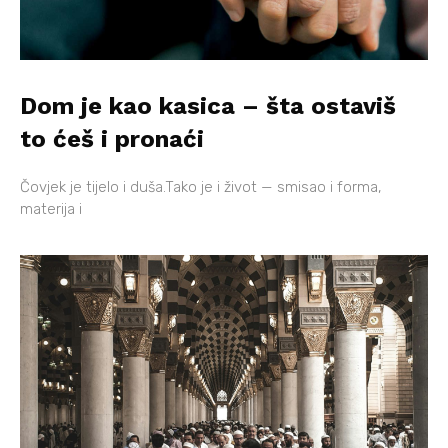
Dom je kao kasica – šta ostaviš
to ćeš i pronaći
Čovjek je tijelo i duša.Tako je i život — smisao i forma,
materija i