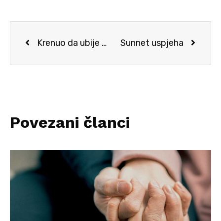
Krenuo da ubije Muhammeda, a.s., a vratio se kao velikan
Sunnet uspjeha
Povezani članci