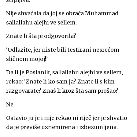
Nije shvaćala da joj se obraća Muhammad
sallallahu alejhi ve sellem.
Znate li šta je odgovorila?
‘Odlazite, jer niste bili testirani nesrećom
sličnom mojoj!’
Da li je Poslanik, sallallahu alejhi ve sellem,
rekao: ‘Znate li ko sam ja? Znate li s kim
razgovarate? Znaš li kroz šta sam prošao?
Ne.
Ostavio ju je i nije rekao ni riječ jer je shvatio
da je previše uznemirena i izbezumljena.