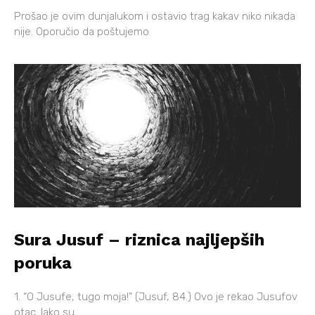
Prošao je ovim dunjalukom i ostavio trag kakav niko nikada
nije. Oporučio da poštujemo
Sura Jusuf – riznica najljepših
poruka
1. “O Jusufe, tugo moja!” (Jusuf, 84.) Ovo je rekao Jusufov
otac. Iako su