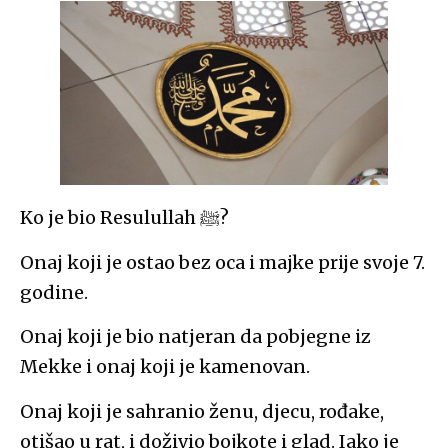
Ko je bio Resulullah ﷺ?
Onaj koji je ostao bez oca i majke prije svoje 7.
godine.
Onaj koji je bio natjeran da pobjegne iz
Mekke i onaj koji je kamenovan.
Onaj koji je sahranio ženu, djecu, rođake,
otišao u rat, i doživio bojkote i glad. Iako je