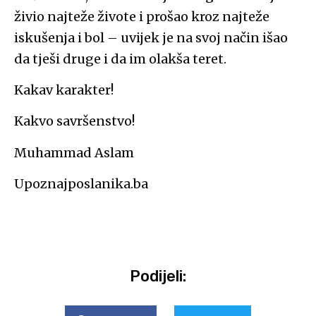
živio najteže živote i prošao kroz najteže
iskušenja i bol – uvijek je na svoj način išao
da tješi druge i da im olakša teret.
Kakav karakter!
Kakvo savršenstvo!
Muhammad Aslam
Upoznajposlanika.ba
Podijeli: