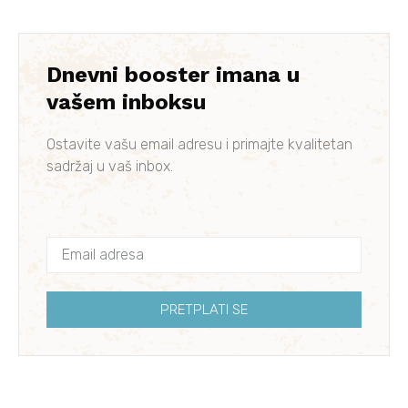
Dnevni booster imana u
vašem inboksu
Ostavite vašu email adresu i primajte kvalitetan
sadržaj u vaš inbox.
PRETPLATI SE