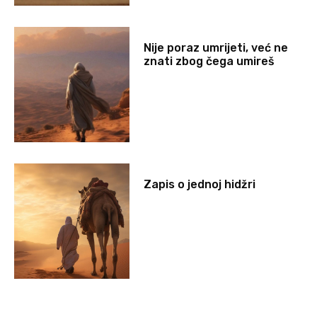
Nije poraz umrijeti, već ne
znati zbog čega umireš
Zapis o jednoj hidžri