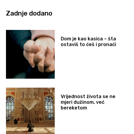
Zadnje dodano
Dom je kao kasica – šta
ostaviš to ćeš i pronaći
Vrijednost života se ne
mjeri dužinom, već
bereketom