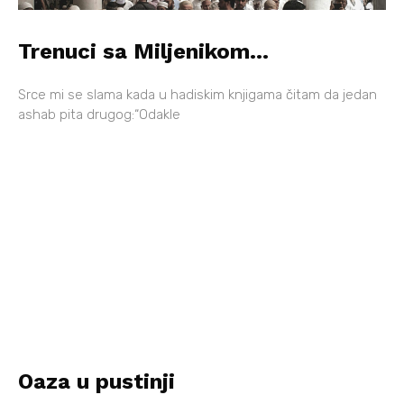
Trenuci sa Miljenikom…
Srce mi se slama kada u hadiskim knjigama čitam da jedan
ashab pita drugog:“Odakle
Oaza u pustinji