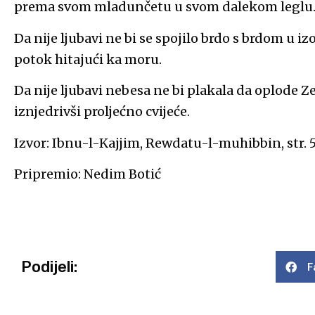
prema svom mladunčetu u svom dalekom leglu
Da nije ljubavi ne bi se spojilo brdo s brdom u izo
potok hitajući ka moru.
Da nije ljubavi nebesa ne bi plakala da oplode Ze
iznjedrivši proljećno cvijeće.
Izvor: Ibnu-l-Kajjim, Rewdatu-l-muhibbin, str. 5
Pripremio: Nedim Botić
Podijeli:
F