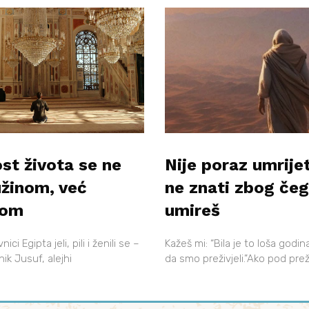
st života se ne
Nije poraz umrijet
užinom, već
ne znati zbog če
tom
umireš
ci Egipta jeli, pili i ženili se –
Kažeš mi: “Bila je to loša godi
ik Jusuf, alejhi
da smo preživjeli.”Ako pod pre