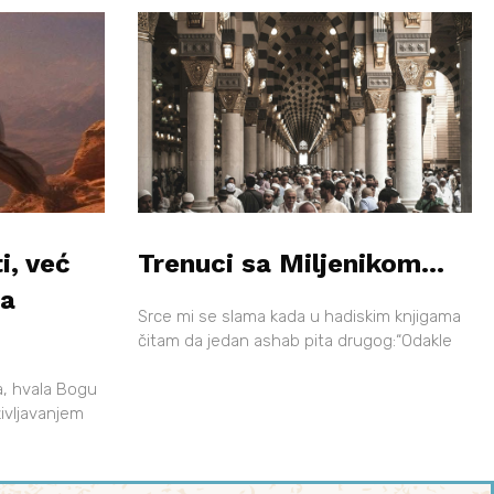
i, već
Trenuci sa Miljenikom…
ga
Srce mi se slama kada u hadiskim knjigama
čitam da jedan ashab pita drugog:“Odakle
na, hvala Bogu
življavanjem