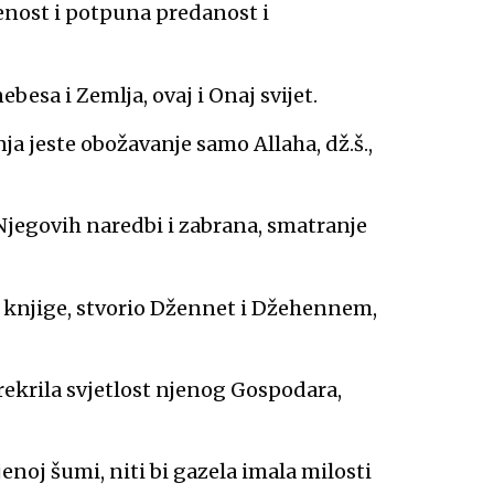
enost i potpuna predanost i
ebesa i Zemlja, ovaj i Onaj svijet.
nja jeste obožavanje samo Allaha, dž.š.,
 Njegovih naredbi i zabrana, smatranje
vio knjige, stvorio Džennet i Džehennem,
 prekrila svjetlost njenog Gospodara,
jenoj šumi, niti bi gazela imala milosti