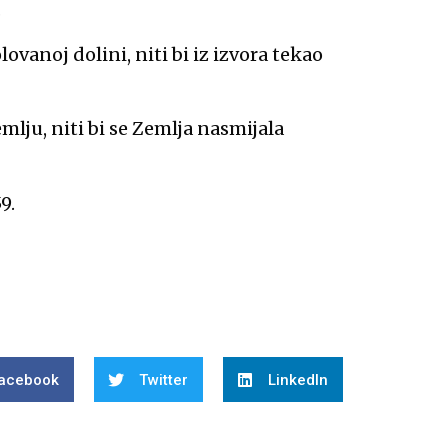
.
lovanoj dolini, niti bi iz izvora tekao
mlju, niti bi se Zemlja nasmijala
9.
acebook
Twitter
LinkedIn