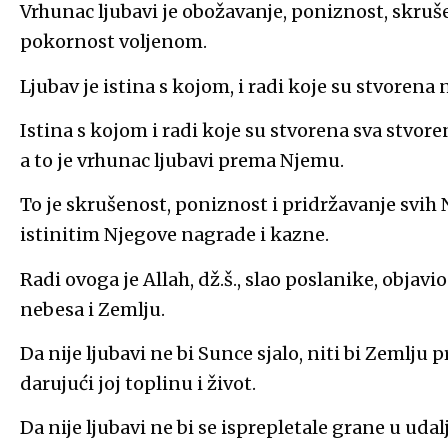
Vrhunac ljubavi je obožavanje, poniznost, skruš
pokornost voljenom.
Ljubav je istina s kojom, i radi koje su stvorena n
Istina s kojom i radi koje su stvorena sva stvore
a to je vrhunac ljubavi prema Njemu.
To je skrušenost, poniznost i pridržavanje svih
istinitim Njegove nagrade i kazne.
Radi ovoga je Allah, dž.š., slao poslanike, obja
nebesa i Zemlju.
Da nije ljubavi ne bi Sunce sjalo, niti bi Zemlju
darujući joj toplinu i život.
Da nije ljubavi ne bi se isprepletale grane u udal