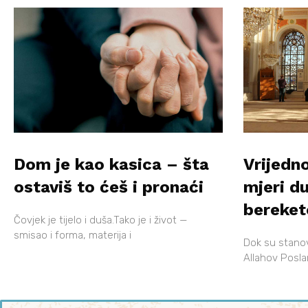
Dom je kao kasica – šta
Vrijedno
ostaviš to ćeš i pronaći
mjeri d
bereke
Čovjek je tijelo i duša.Tako je i život —
smisao i forma, materija i
Dok su stanovni
Allahov Poslan