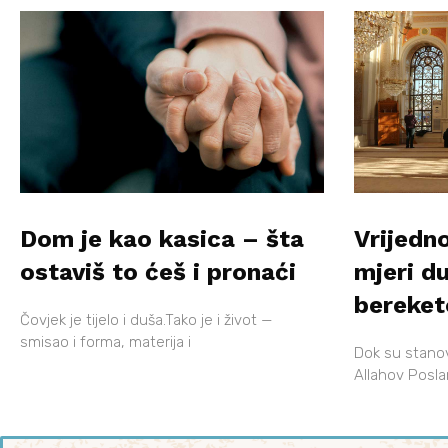
Dom je kao kasica – šta
Vrijedno
ostaviš to ćeš i pronaći
mjeri d
bereke
Čovjek je tijelo i duša.Tako je i život —
smisao i forma, materija i
Dok su stanovni
Allahov Poslan