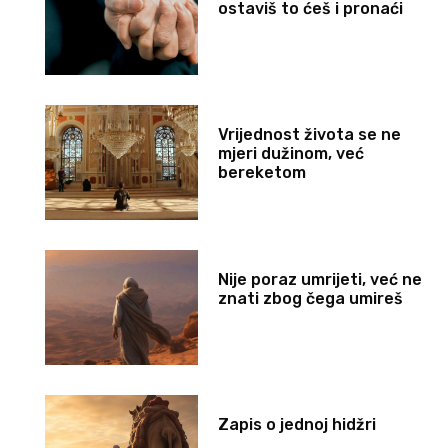
ostaviš to ćeš i pronaći
Vrijednost života se ne
mjeri dužinom, već
bereketom
Nije poraz umrijeti, već ne
znati zbog čega umireš
Zapis o jednoj hidžri