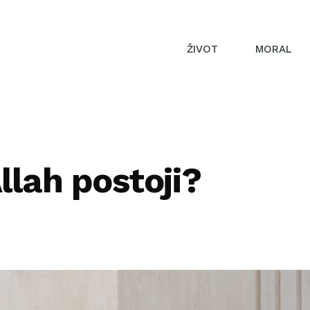
ŽIVOT
MORAL
llah postoji?