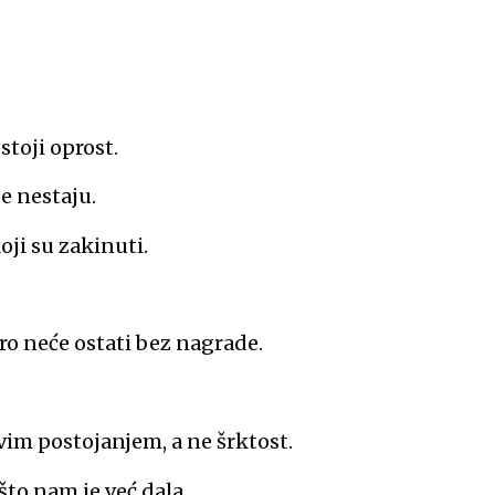
stoji oprost.
e nestaju.
oji su zakinuti.
bro neće ostati bez nagrade.
ovim postojanjem, a ne šrktost.
što nam je već dala.