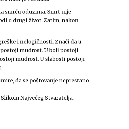
 ga smrću oduzima. Smrt nije
di u drugi život. Zatim, nakon
reške i nelogičnosti. Znači da u
postoji mudrost. U boli postoji
stoji mudrost. U slabosti postoji
t.
 umire, da se poštovanje neprestano
 Slikom Najvećeg Stvaratelja.