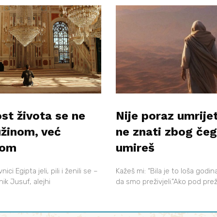
st života se ne
Nije poraz umrijet
užinom, već
ne znati zbog če
tom
umireš
ci Egipta jeli, pili i ženili se –
Kažeš mi: “Bila je to loša godi
ik Jusuf, alejhi
da smo preživjeli.”Ako pod pre