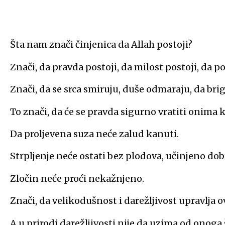
Šta nam znači činjenica da Allah postoji?
Znači, da pravda postoji, da milost postoji, da po
Znači, da se srca smiruju, duše odmaraju, da brig
To znači, da će se pravda sigurno vratiti onima k
Da proljevena suza neće zalud kanuti.
Strpljenje neće ostati bez plodova, učinjeno do
Zločin neće proći nekažnjeno.
Znači, da velikodušnost i darežljivost upravlja 
A u prirodi darežljivosti nije da uzima od onoga 