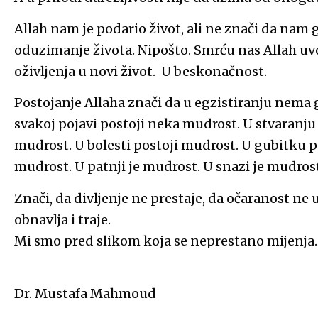
Allah nam je podario život, ali ne znači da nam
oduzimanje života. Nipošto. Smrću nas Allah uvo
oživljenja u novi život. U beskonačnost.
Postojanje Allaha znači da u egzistiranju nema g
svakoj pojavi postoji neka mudrost. U stvaranju 
mudrost. U bolesti postoji mudrost. U gubitku po
mudrost. U patnji je mudrost. U snazi je mudros
Znači, da divljenje ne prestaje, da očaranost ne
obnavlja i traje.
Mi smo pred slikom koja se neprestano mijenja.
Dr. Mustafa Mahmoud