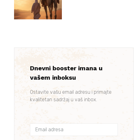
Dnevni booster imana u
vašem inboksu
Ostavite vašu email adresu i primajte
kvalitetan sadržaj u vaš inbox.