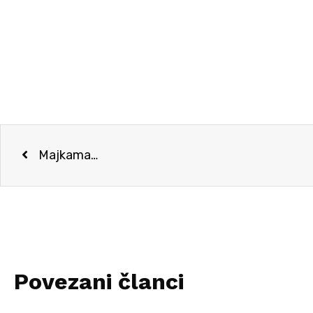
Majkama…
Povezani članci