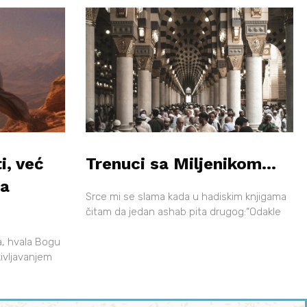
i, već
Trenuci sa Miljenikom…
ga
Srce mi se slama kada u hadiskim knjigama
čitam da jedan ashab pita drugog:“Odakle
na, hvala Bogu
življavanjem