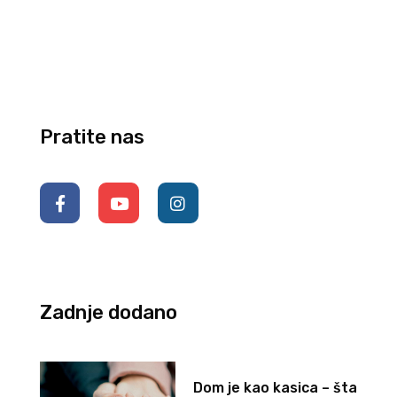
Pratite nas
Zadnje dodano
Dom je kao kasica – šta