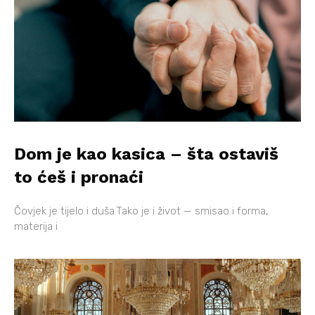
Dom je kao kasica – šta ostaviš
to ćeš i pronaći
Čovjek je tijelo i duša.Tako je i život — smisao i forma,
materija i