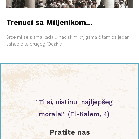
Trenuci sa Miljenikom…
Srce mi se slama kada u hadiskim knjigama čitam da jedan
ashab pita drugog:“Odakle
“Ti si, uistinu, najljepšeg
morala!” (El-Kalem, 4)
Pratite nas