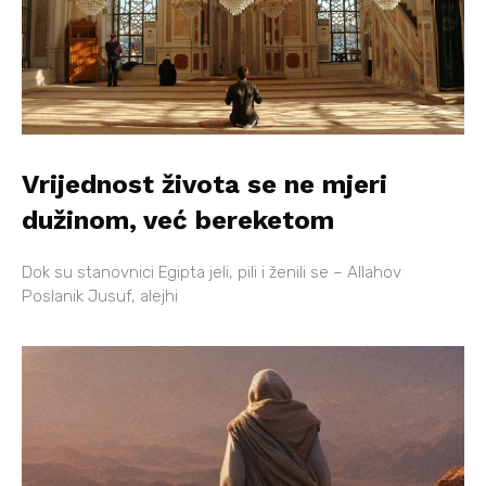
Vrijednost života se ne mjeri
dužinom, već bereketom
Dok su stanovnici Egipta jeli, pili i ženili se – Allahov
Poslanik Jusuf, alejhi