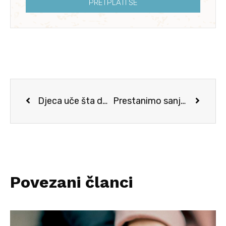
PRETPLATI SE
Djeca uče šta doživljajaju u porodici
Prestanimo sanjati snove, već radimo da se ostvare
Povezani članci