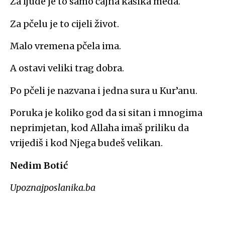
Za ljude je to samo čajna kašika meda.
Za pčelu je to cijeli život.
Malo vremena pčela ima.
A ostavi veliki trag dobra.
Po pčeli je nazvana i jedna sura u Kur’anu.
Poruka je koliko god da si sitan i mnogima
neprimjetan, kod Allaha imaš priliku da
vrijediš i kod Njega budeš velikan.
Nedim Botić
Upoznajposlanika.ba